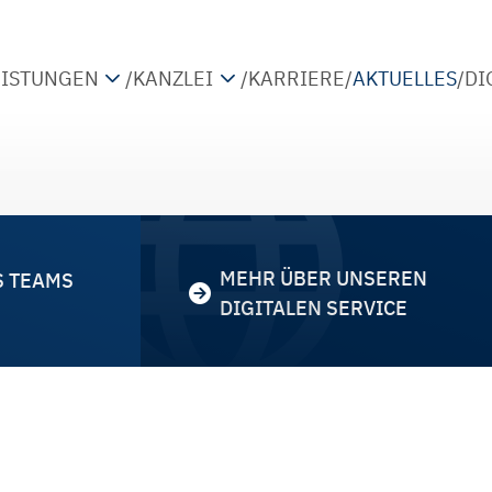
EISTUNGEN
/
KANZLEI
/
KARRIERE
/
AKTUELLES
/
DI
TEUERBERATUNG
PARTNER
IRTSCHAFTSPRÜFUNG
STANDORTE
ETRIEBSWIRTSCHAFTLICHE BERATUNG
KOOPERATIONEN
IGITALISIERUNG
MEHR ÜBER UNSEREN
S TEAMS
DIGITALEN SERVICE