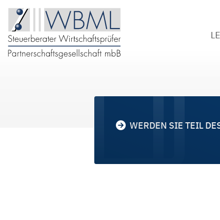
L
S
W
B
D
WERDEN SIE TEIL DE