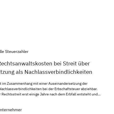
lle Steuerzahler
Rechtsanwaltskosten bei Streit über
zung als Nachlassverbindlichkeiten
menhang mit einer Auseinandersetzung der
lichkeiten bei der Erbschaftsteuer abziehbar.
Jahre nach dem Erbfall entsteht und
es Nachlasses
Unternehmer
euernden Nachlasses.