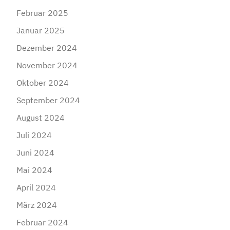
Gesamteinnahmen vornehmen können.Bei Kapitalgesellschaften
Februar 2025
gilt die Regelung, nach der Aufwendungen, die im
Januar 2025
wirtschaftlichen Zusammenhang mit teilweise steuerfreien
Dividenden stehen, nur zu 60 % abgezogen werden dürfen, nicht.
Dezember 2024
Quelle: BFH, Urteil vom 21.11.2024 – VI R 9/22; NWB
November 2024
Oktober 2024
September 2024
August 2024
Juli 2024
Juni 2024
Mai 2024
April 2024
März 2024
Februar 2024