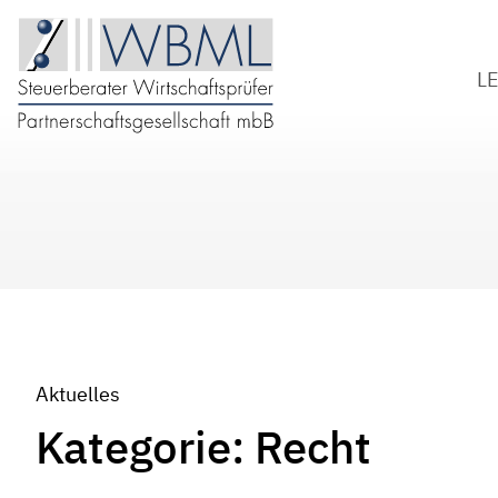
L
S
W
B
D
Aktuelles
Kategorie:
Recht