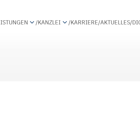
EISTUNGEN
/
KANZLEI
/
KARRIERE
/
AKTUELLES
/
DI
TEUERBERATUNG
PARTNER
IRTSCHAFTSPRÜFUNG
STANDORTE
ETRIEBSWIRTSCHAFTLICHE BERATUNG
KOOPERATIONEN
IGITALISIERUNG