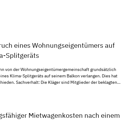
ruch eines Wohnungseigentümers auf
a-Splitgeräts
inschaft grundsätzlich
ngen. Dies hat
r Eigentümerversammlung im Dezember
itgeräts auf dem zu ihrer Wohnung
hrheit. Das
 die
gsfähiger Mietwagenkosten nach einem