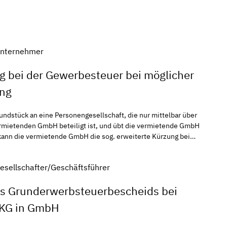
Unternehmer
g bei der Gewerbesteuer bei möglicher
ung
die nur mittelbar über
nternehmen, die nur aufgrund ihrer Rechtsform
esellschafter/Geschäftsführer
n Prägung als GmbH & Co. KG
tz
s Grunderwerbsteuerbescheids bei
 KG in GmbH