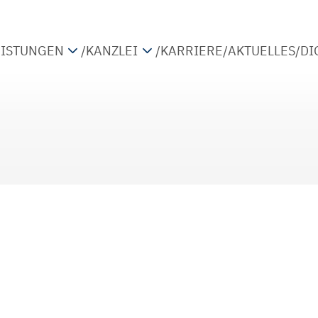
EISTUNGEN
/
KANZLEI
/
KARRIERE
/
AKTUELLES
/
DI
TEUERBERATUNG
PARTNER
IRTSCHAFTSPRÜFUNG
STANDORTE
ETRIEBSWIRTSCHAFTLICHE BERATUNG
KOOPERATIONEN
IGITALISIERUNG