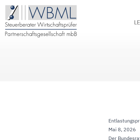
L
S
W
B
D
Entlastungspr
Mai 8, 2026
Der Bundesrat