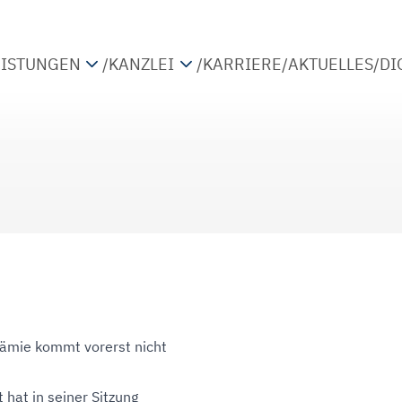
EISTUNGEN
/
KANZLEI
/
KARRIERE
/
AKTUELLES
/
DI
TEUERBERATUNG
PARTNER
IRTSCHAFTSPRÜFUNG
STANDORTE
ETRIEBSWIRTSCHAFTLICHE BERATUNG
KOOPERATIONEN
IGITALISIERUNG
ämie kommt vorerst nicht
 hat in seiner Sitzung