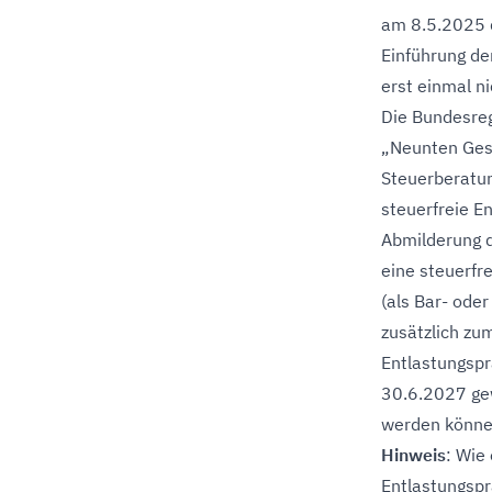
am 8.5.2025 
Einführung de
erst einmal n
Die Bundesreg
„Neunten Ges
Steuerberatu
steuerfreie E
Abmilderung d
eine steuerfr
(als Bar- ode
zusätzlich zu
Entlastungspr
30.6.2027 ge
werden könne
Hinweis
: Wie
Entlastungspr