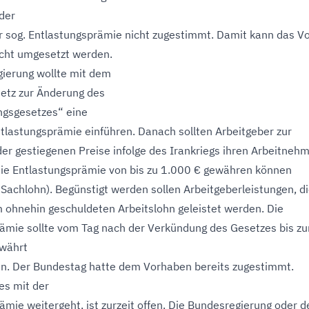
der
r sog. Entlastungsprämie nicht zugestimmt. Damit kann das V
icht umgesetzt werden.
ierung wollte mit dem
etz zur Änderung des
ngsgesetzes“ eine
ntlastungsprämie einführen. Danach sollten Arbeitgeber zur
er gestiegenen Preise infolge des Irankriegs ihren Arbeitneh
eie Entlastungsprämie von bis zu 1.000 € gewähren können
r Sachlohn). Begünstigt werden sollen Arbeitgeberleistungen, d
m ohnehin geschuldeten Arbeitslohn geleistet werden. Die
ämie sollte vom Tag nach der Verkündung des Gesetzes bis z
währt
n. Der Bundestag hatte dem Vorhaben bereits zugestimmt.
 es mit der
ämie weitergeht, ist zurzeit offen. Die Bundesregierung oder d