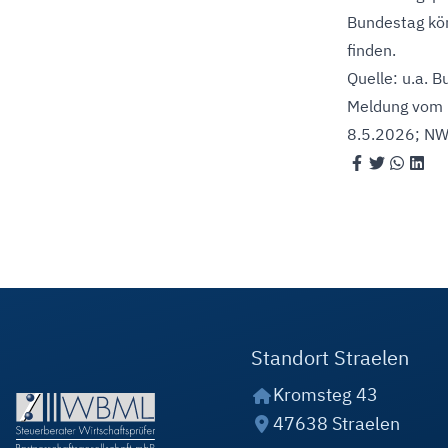
Bundestag kö
finden.
Quelle: u.a.
Meldung vom
8.5.2026
; N
Standort Straelen
Kromsteg 43
47638 Straelen