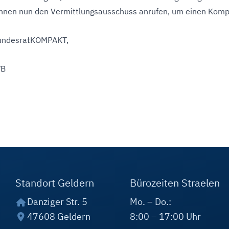
nnen nun den Vermittlungsausschuss anrufen, um einen Komp
 BundesratKOMPAKT,
WB
Standort Geldern
Bürozeiten Straelen
Danziger Str. 5
Mo. – Do.:
47608 Geldern
8:00 – 17:00 Uhr