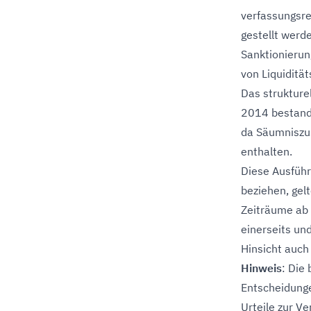
verfassungsre
gestellt werd
Sanktionierun
von Liquiditä
Das strukturel
2014 bestand,
da Säumniszus
enthalten.
Diese Ausführ
beziehen, gel
Zeiträume ab
einerseits un
Hinsicht auch
Hinweis
: Die
Entscheidung
Urteile zur V