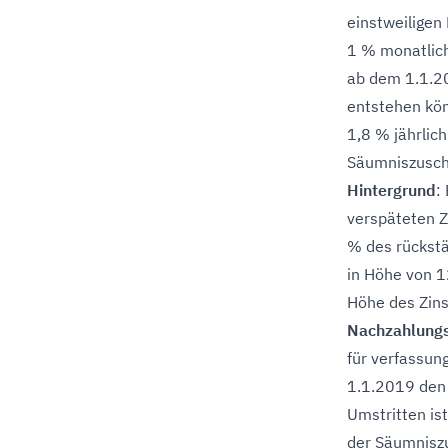
einstweiligen
1 % monatlich
ab dem 1.1.20
entstehen kön
1,8 % jährlic
Säumniszuschl
Hintergrund
:
verspäteten 
% des rückstä
in Höhe von 1
Höhe des Zins
Nachzahlungs
für verfassun
1.1.2019 den 
Umstritten is
der Säumniszu