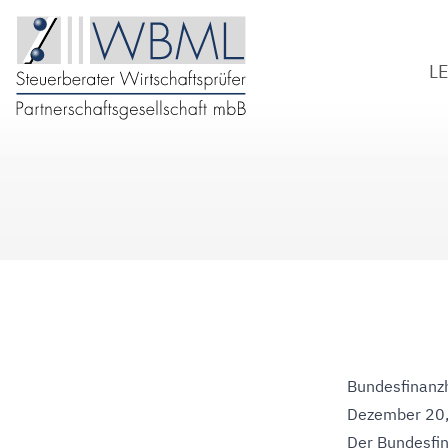
L
S
W
B
D
Bundesfinanz
Dezember 20
Der Bundesfin