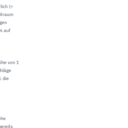
lich (=
eitraum
ngen
% auf
öhe von 1
chläge
1 die
öhe
ereits