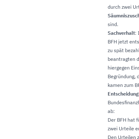
durch zwei Ur
Säumniszusc
sind.
Sachverhalt
:
BFH jetzt ent
zu spät bezah
beantragten d
hiergegen Ein
Begründung, d
kamen zum B
Entscheidung
Bundesfinanzh
ab:
Der BFH hat f
zwei Urteile 
Den Urteilen 