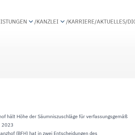
EISTUNGEN
/
KANZLEI
/
KARRIERE
/
AKTUELLES
/
DI
TEUERBERATUNG
PARTNER
IRTSCHAFTSPRÜFUNG
STANDORTE
ETRIEBSWIRTSCHAFTLICHE BERATUNG
KOOPERATIONEN
IGITALISIERUNG
hof hält Höhe der Säumniszuschläge für verfassungsgemäß
, 2023
anzhof (BFH) hat in zwei Entscheidungen des