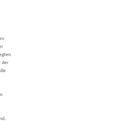
rn
er
egten
t der
lle
en
nd.