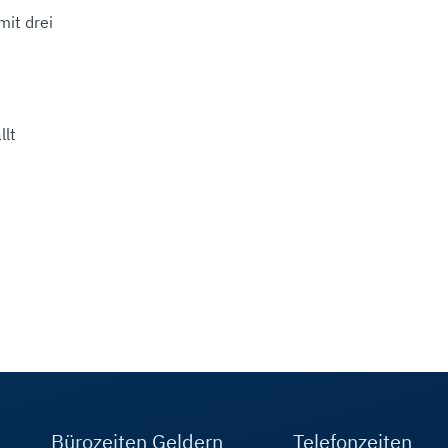
it drei
llt
Bürozeiten Geldern
Telefonzeiten