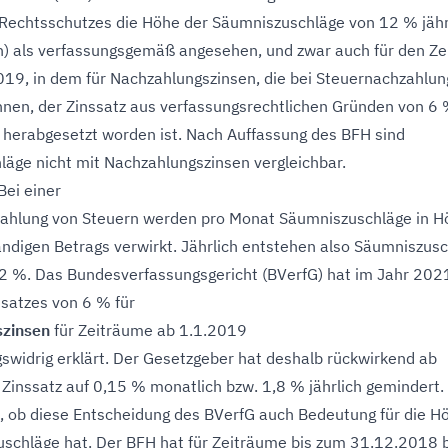
 Rechtsschutzes die Höhe der Säumniszuschläge von 12 % jähr
) als verfassungsgemäß angesehen, und zwar auch für den Z
19, in dem für Nachzahlungszinsen, die bei Steuernachzahlu
nen, der Zinssatz aus verfassungsrechtlichen Gründen von 6 
h herabgesetzt worden ist. Nach Auffassung des BFH sind
äge nicht mit Nachzahlungszinsen vergleichbar.
 Bei einer
Zahlung von Steuern werden pro Monat Säumniszuschläge in H
ndigen Betrags verwirkt. Jährlich entstehen also Säumniszus
2 %. Das Bundesverfassungsgericht (BVerfG) hat im Jahr 202
satzes von 6 % für
zinsen
für Zeiträume ab 1.1.2019
gswidrig erklärt. Der Gesetzgeber hat deshalb rückwirkend ab
Zinssatz auf 0,15 % monatlich bzw. 1,8 % jährlich gemindert.
t, ob diese Entscheidung des BVerfG auch Bedeutung für die H
schläge hat. Der BFH hat für Zeiträume bis zum 31.12.2018 b