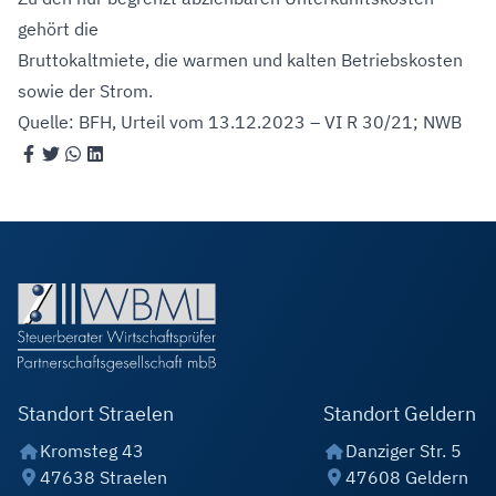
gehört die
Bruttokaltmiete, die warmen und kalten Betriebskosten
sowie der Strom.
Quelle: BFH, Urteil vom 13.12.2023 – VI R 30/21; NWB
Standort Straelen
Standort Geldern
Kromsteg 43
Danziger Str. 5
47638 Straelen
47608 Geldern