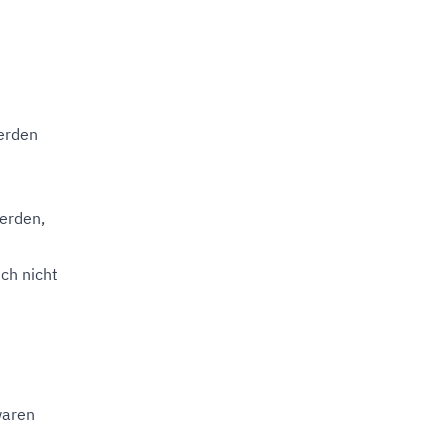
erden
erden,
ch nicht
waren