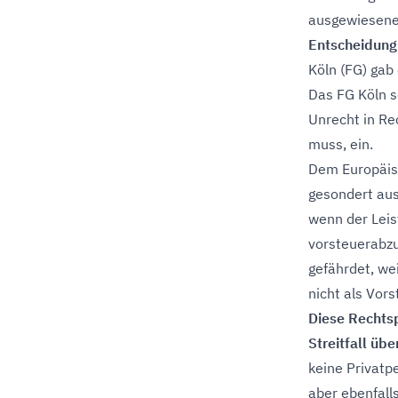
ausgewiesene 
Entscheidung
Köln (FG) gab 
Das FG Köln s
Unrecht in Re
muss, ein.
Dem Europäisc
gesondert au
wenn der Leis
vorsteuerabzu
gefährdet, we
nicht als Vor
Diese Rechtsp
Streitfall übe
keine Privat
aber ebenfall