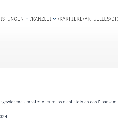
EISTUNGEN
/
KANZLEI
/
KARRIERE
/
AKTUELLES
/
DI
TEUERBERATUNG
PARTNER
IRTSCHAFTSPRÜFUNG
STANDORTE
ETRIEBSWIRTSCHAFTLICHE BERATUNG
KOOPERATIONEN
IGITALISIERUNG
usgewiesene Umsatzsteuer muss nicht stets an das Finanzamt
2024