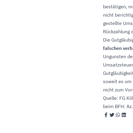
bestätigen, m
nicht bericht
gestellte Ums
Rückzahlung d
Die Gutgläubig
falschen verb
Ungunsten der
Umsatzsteuerp
Gutgläubigkeit
soweit es um
nicht zum Vor
Quelle: FG Kö
beim BFH: Az