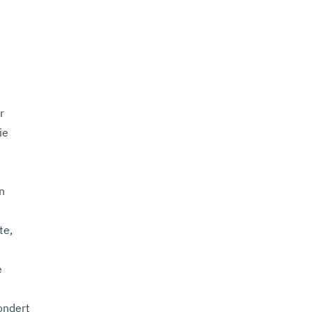
r
ie
n
te,
e
ondert