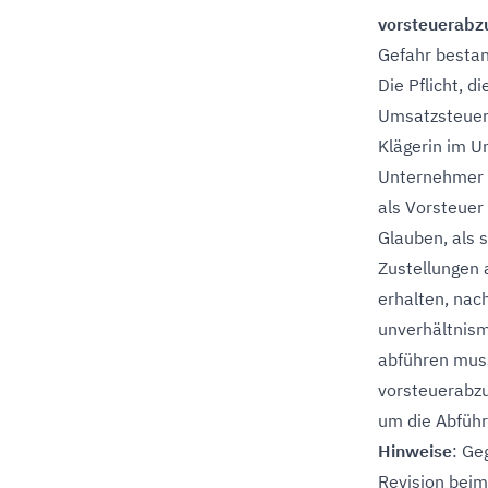
vorsteuerabz
Gefahr bestan
Die Pflicht, 
Umsatzsteuer 
Klägerin im U
Unternehmer e
als Vorsteuer
Glauben, als 
Zustellungen 
erhalten, nach
unverhältnism
abführen muss
vorsteuerabzu
um die Abfüh
Hinweise
: Ge
Revision beim