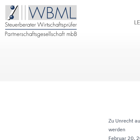
L
S
W
B
D
Zu Unrecht a
werden
Februar 20, 