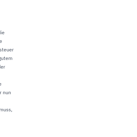
die
e
steuer
 gutem
der
e
r nun
 muss,