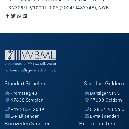
– S 7329/19/10001 :006 (2024/0487748); NWB
Standort Straelen
Standort Geldern
Kromsteg 43
Danziger Str. 5
47638 Straelen
47608 Geldern
+49 2834 2049
0 28 31 93 66 0
E-Mail senden
E-Mail senden
Bürozeiten Straelen
Bürozeiten Geldern