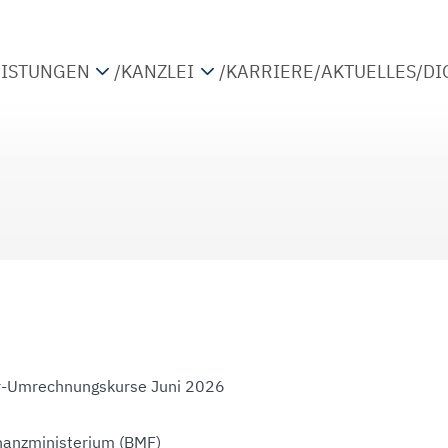
EISTUNGEN
/
KANZLEI
/
KARRIERE
/
AKTUELLES
/
DI
TEUERBERATUNG
PARTNER
IRTSCHAFTSPRÜFUNG
STANDORTE
ETRIEBSWIRTSCHAFTLICHE BERATUNG
KOOPERATIONEN
IGITALISIERUNG
-Umrechnungskurse Juni 2026
nanzministerium (BMF)