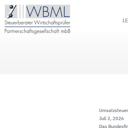
L
S
W
B
D
Umsatzsteuer
Juli 2, 2026
Das Bundesfi