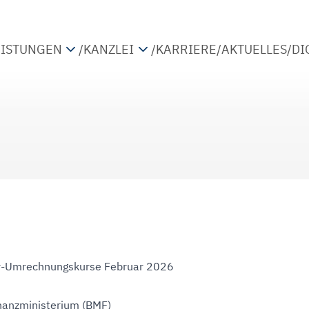
EISTUNGEN
/
KANZLEI
/
KARRIERE
/
AKTUELLES
/
DI
TEUERBERATUNG
PARTNER
IRTSCHAFTSPRÜFUNG
STANDORTE
ETRIEBSWIRTSCHAFTLICHE BERATUNG
KOOPERATIONEN
IGITALISIERUNG
-Umrechnungskurse Februar 2026
nanzministerium (BMF)