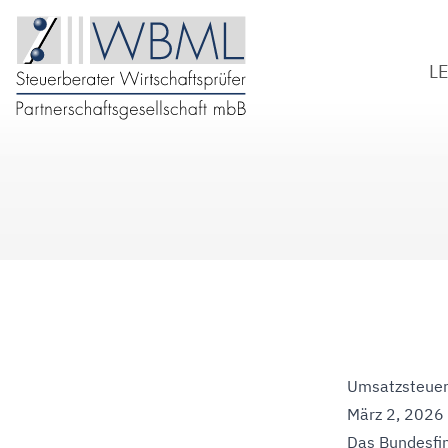
L
S
W
B
D
Umsatzsteuer
März 2, 2026
Das Bundesfi