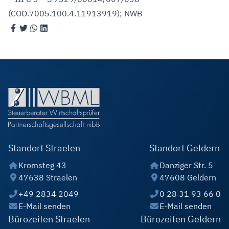
(COO.7005.100.4.11913919); NWB
Standort Straelen
Standort Geldern
Kromsteg 43
Danziger Str. 5
47638 Straelen
47608 Geldern
+49 2834 2049
0 28 31 93 66 0
E-Mail senden
E-Mail senden
Bürozeiten Straelen
Bürozeiten Geldern