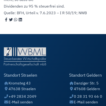
Dividenden zu 95 % steuerfrei sind.
Quelle: BFH, Urteil v. 7.6.2023 – I R 50/19; NWB
Standort Straelen
Standort Geldern
Kromsteg 43
Danziger Str. 5
47638 Straelen
47608 Geldern
+49 2834 2049
0 28 31 93 66 0
E-Mail senden
E-Mail senden