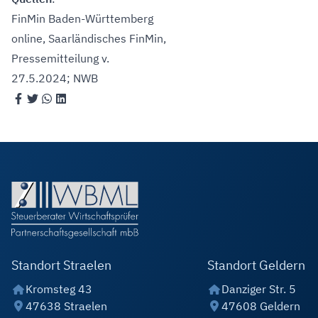
FinMin Baden-Württemberg
online
, Saarländisches FinMin,
Pressemitteilung v.
27.5.2024
; NWB
Standort Straelen
Standort Geldern
Kromsteg 43
Danziger Str. 5
47638 Straelen
47608 Geldern