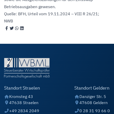
Betriebsausgaben gewesen.
Quelle: BFH, Urteil vom 19.11.2024 – VIII R 26/21;
NWB
Standort Straelen
Standort Geldern
Kromsteg 43
Danziger Str. 5
47638 Straelen
47608 Geldern
+49 2834 2049
0 28 31 93 66 0