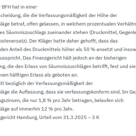
r BFH hat in einer
scheidung, die die Verfassungsmäßigkeit der Höhe der
äge betraf, offen gelassen, in welchem prozentualen Verhältn
es Säumniszuschlags zueinander stehen (Druckmittel, Gegenle
stenersatz). Der Kläger hatte daher gehofft, dass das
 den Anteil des Druckmittels höher als 50 % ansetzt und insow
usspricht. Das Finanzgericht hält jedoch an der bisherigen
g, die den Erlass von Säumniszuschlägen betrifft, fest und sie
nen hälftigen Erlass als geboten an.
itt bezüglich der Verfassungsmäßigkeit der
äge die Auffassung, dass sie verfassungskonform sind. Im G
gszinsen, die nur 1,8 % pro Jahr betragen, belaufen sich
läge auf immerhin 12 % pro Jahr.
zgericht Hamburg, Urteil vom 31.3.2025 – 3 K