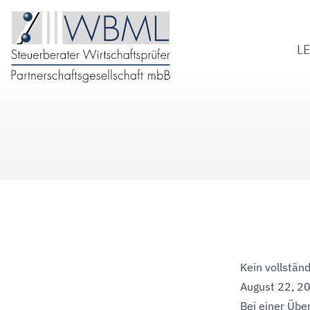
L
S
W
B
D
Kein vollstän
August 22, 2
Bei einer Übe