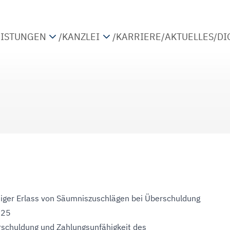
EISTUNGEN
/
KANZLEI
/
KARRIERE
/
AKTUELLES
/
DI
TEUERBERATUNG
PARTNER
IRTSCHAFTSPRÜFUNG
STANDORTE
ETRIEBSWIRTSCHAFTLICHE BERATUNG
KOOPERATIONEN
IGITALISIERUNG
diger Erlass von Säumniszuschlägen bei Überschuldung
025
rschuldung und Zahlungsunfähigkeit des