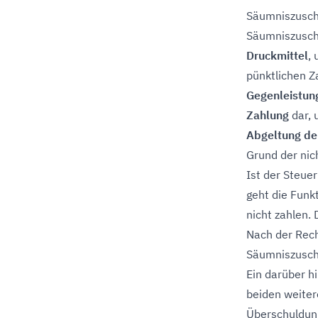
Säumniszuschl
Säumniszusch
Druckmittel
,
pünktlichen Z
Gegenleistun
Zahlung
dar, 
Abgeltung de
Grund der nic
Ist der Steue
geht die Funkt
nicht zahlen.
Nach der Rech
Säumniszuschl
Ein darüber h
beiden weiter
Überschuldung