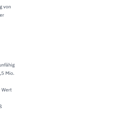
g von
er
unfähig
,5 Mio.
r Wert
ß