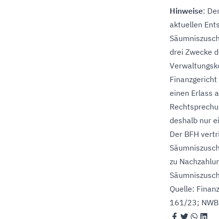
Hinweise
: De
aktuellen Ent
Säumniszuschl
drei Zwecke d
Verwaltungsko
Finanzgericht
einen Erlass a
Rechtsprechun
deshalb nur ei
Der BFH vertr
Säumniszuschl
zu Nachzahlun
Säumniszusch
Quelle: Finan
161/23; NWB