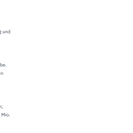
g und
äbe.
en
t
n;
 Mio.