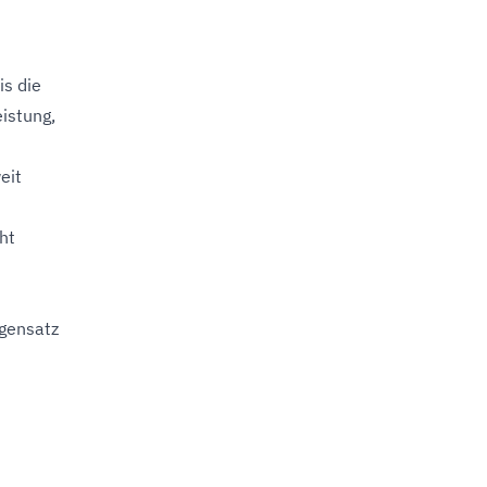
is die
istung,
eit
ht
egensatz