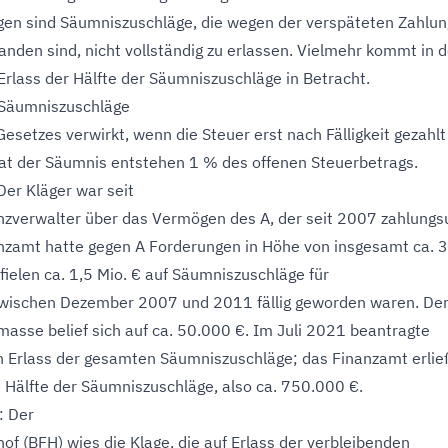
igen sind Säumniszuschläge, die wegen der verspäteten Zahlun
anden sind, nicht vollständig zu erlassen. Vielmehr kommt in d
 Erlass der Hälfte der Säumniszuschläge in Betracht.
 Säumniszuschläge
esetzes verwirkt, wenn die Steuer erst nach Fälligkeit gezahlt
at der Säumnis entstehen 1 % des offenen Steuerbetrags.
 Der Kläger war seit
zverwalter über das Vermögen des A, der seit 2007 zahlungs
nzamt hatte gegen A Forderungen in Höhe von insgesamt ca. 3
fielen ca. 1,5 Mio. € auf Säumniszuschläge für
zwischen Dezember 2007 und 2011 fällig geworden waren. De
masse belief sich auf ca. 50.000 €. Im Juli 2021 beantragte
n Erlass der gesamten Säumniszuschläge; das Finanzamt erlie
e Hälfte der Säumniszuschläge, also ca. 750.000 €.
: Der
of (BFH) wies die Klage, die auf Erlass der verbleibenden