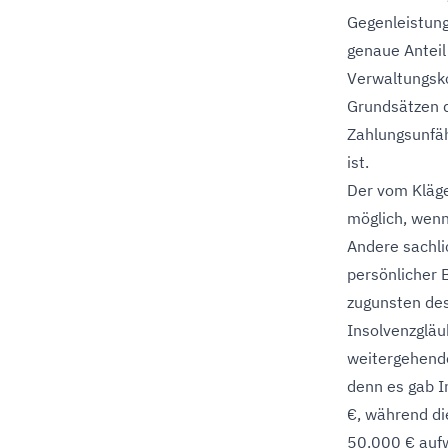
Gegenleistung
genaue Anteil
Verwaltungskos
Grundsätzen d
Zahlungsunfäh
ist.
Der vom Kläge
möglich, wenn
Andere sachli
persönlicher B
zugunsten des
Insolvenzgläu
weitergehende
denn es gab I
€, während di
50.000 € aufw