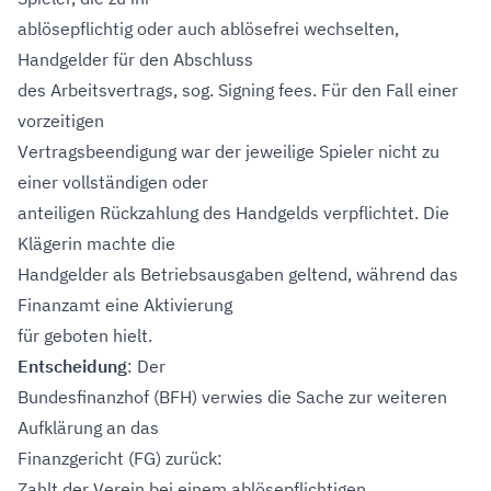
ablösepflichtig oder auch ablösefrei wechselten,
Handgelder für den Abschluss
des Arbeitsvertrags, sog. Signing fees. Für den Fall einer
vorzeitigen
Vertragsbeendigung war der jeweilige Spieler nicht zu
einer vollständigen oder
anteiligen Rückzahlung des Handgelds verpflichtet. Die
Klägerin machte die
Handgelder als Betriebsausgaben geltend, während das
Finanzamt eine Aktivierung
für geboten hielt.
Entscheidung
: Der
Bundesfinanzhof (BFH) verwies die Sache zur weiteren
Aufklärung an das
Finanzgericht (FG) zurück:
Zahlt der Verein bei einem ablösepflichtigen