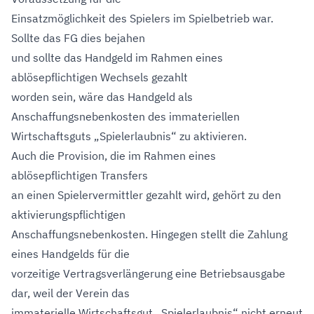
Einsatzmöglichkeit des Spielers im Spielbetrieb war.
Sollte das FG dies bejahen
und sollte das Handgeld im Rahmen eines
ablösepflichtigen Wechsels gezahlt
worden sein, wäre das Handgeld als
Anschaffungsnebenkosten des immateriellen
Wirtschaftsguts „Spielerlaubnis“ zu aktivieren.
Auch die Provision, die im Rahmen eines
ablösepflichtigen Transfers
an einen Spielervermittler gezahlt wird, gehört zu den
aktivierungspflichtigen
Anschaffungsnebenkosten. Hingegen stellt die Zahlung
eines Handgelds für die
vorzeitige Vertragsverlängerung eine Betriebsausgabe
dar, weil der Verein das
immaterielle Wirtschaftsgut „Spielerlaubnis“ nicht erneut