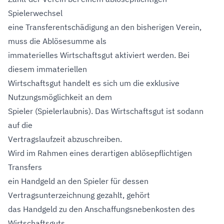
Spielerwechsel
eine Transferentschädigung an den bisherigen Verein,
muss die Ablösesumme als
immaterielles Wirtschaftsgut aktiviert werden. Bei
diesem immateriellen
Wirtschaftsgut handelt es sich um die exklusive
Nutzungsmöglichkeit an dem
Spieler (Spielerlaubnis). Das Wirtschaftsgut ist sodann
auf die
Vertragslaufzeit abzuschreiben.
Wird im Rahmen eines derartigen ablösepflichtigen
Transfers
ein Handgeld an den Spieler für dessen
Vertragsunterzeichnung gezahlt, gehört
das Handgeld zu den Anschaffungsnebenkosten des
Wirtschaftsguts