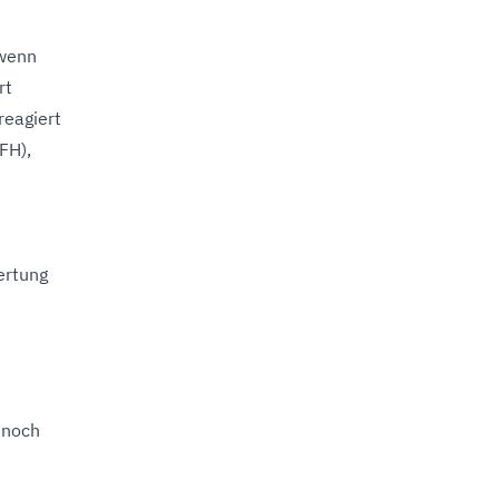
 wenn
rt
reagiert
FH),
ertung
nnoch