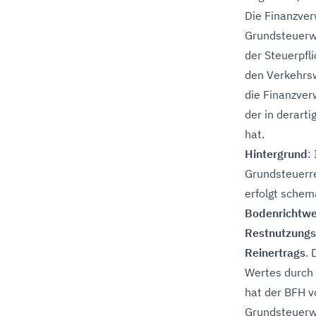
Die Finanzver
Grundsteuerwe
der Steuerpfli
den Verkehrsw
die Finanzver
der in derart
hat.
Hintergrund
:
Grundsteuerr
erfolgt schem
Bodenrichtwe
Restnutzung
Reinertrags
. 
Wertes durch 
hat der BFH v
Grundsteuerwe