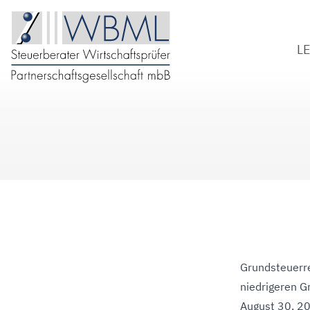
L
S
W
B
D
Grundsteuerre
niedrigeren 
August 30, 2