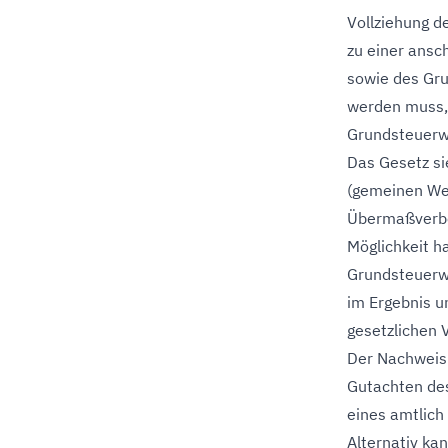
Vollziehung d
zu einer ans
sowie des Gru
werden muss, 
Grundsteuerwe
Das Gesetz si
(gemeinen Wer
Übermaßverbot
Möglichkeit h
Grundsteuerwe
im Ergebnis u
gesetzlichen V
Der Nachweis 
Gutachten de
eines amtlich
Alternativ ka