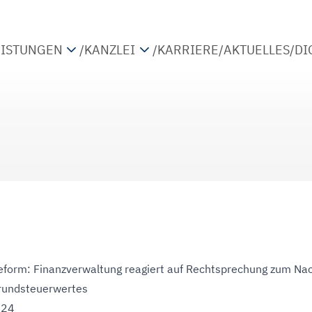
EISTUNGEN
/
KANZLEI
/
KARRIERE
/
AKTUELLES
/
DI
TEUERBERATUNG
PARTNER
IRTSCHAFTSPRÜFUNG
STANDORTE
ETRIEBSWIRTSCHAFTLICHE BERATUNG
KOOPERATIONEN
IGITALISIERUNG
form: Finanzverwaltung reagiert auf Rechtsprechung zum Na
Grundsteuerwertes
024