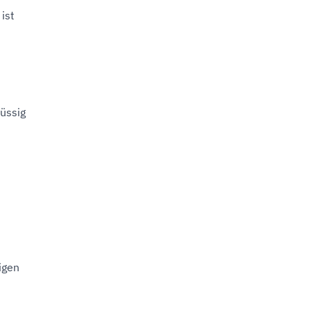
ist
üssig
igen