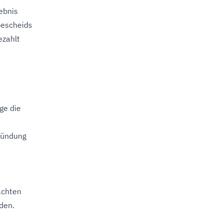
ebnis
bescheids
ezahlt
ge die
ründung
achten
den.