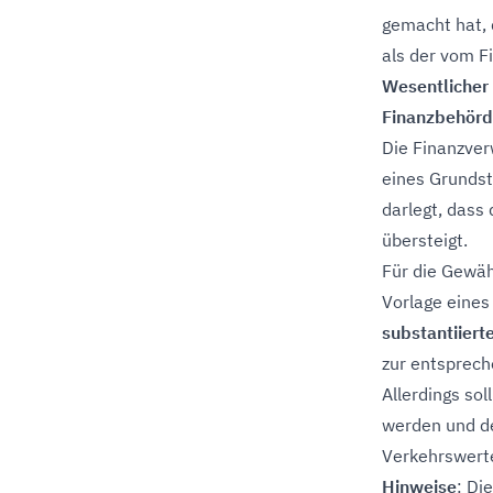
gemacht hat, 
als der vom F
Wesentlicher 
Finanzbehörd
Die Finanzver
eines Grundst
darlegt, das
übersteigt.
Für die Gewäh
Vorlage eines
substantiiert
zur entsprech
Allerdings sol
werden und de
Verkehrswerte
Hinweise
: Di