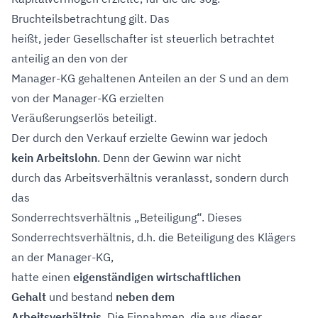
Bruchteilsbetrachtung gilt. Das
heißt, jeder Gesellschafter ist steuerlich betrachtet
anteilig an den von der
Manager-KG gehaltenen Anteilen an der S und an dem
von der Manager-KG erzielten
Veräußerungserlös beteiligt.
Der durch den Verkauf erzielte Gewinn war jedoch
kein Arbeitslohn
. Denn der Gewinn war nicht
durch das Arbeitsverhältnis veranlasst, sondern durch
das
Sonderrechtsverhältnis „Beteiligung“. Dieses
Sonderrechtsverhältnis, d.h. die Beteiligung des Klägers
an der Manager-KG,
hatte einen
eigenständigen wirtschaftlichen
Gehalt
und bestand
neben dem
Arbeitsverhältnis
. Die Einnahmen, die aus dieser