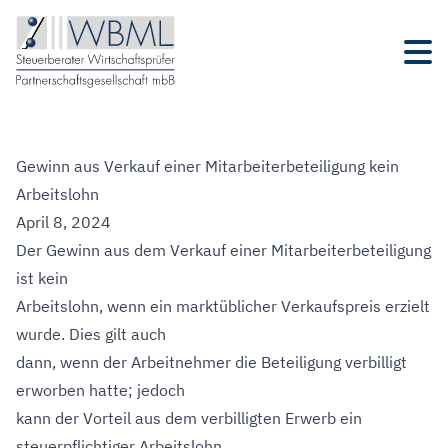
Gewinn aus Verkauf einer Mitarbeiterbeteiligung kein
Arbeitslohn
April 8, 2024
Der Gewinn aus dem Verkauf einer Mitarbeiterbeteiligung
ist kein
Arbeitslohn, wenn ein marktüblicher Verkaufspreis erzielt
wurde. Dies gilt auch
dann, wenn der Arbeitnehmer die Beteiligung verbilligt
erworben hatte; jedoch
kann der Vorteil aus dem verbilligten Erwerb ein
steuerpflichtiger Arbeitslohn