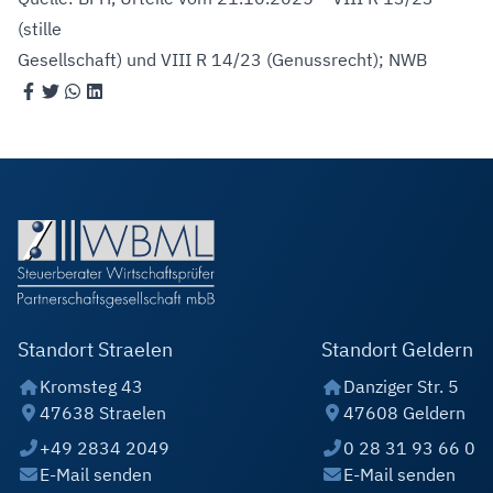
(stille
Gesellschaft) und VIII R 14/23 (Genussrecht); NWB
Standort Straelen
Standort Geldern
Kromsteg 43
Danziger Str. 5
47638 Straelen
47608 Geldern
+49 2834 2049
0 28 31 93 66 0
E-Mail senden
E-Mail senden