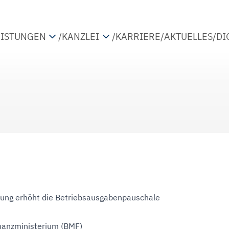
EISTUNGEN
/
KANZLEI
/
KARRIERE
/
AKTUELLES
/
DI
TEUERBERATUNG
PARTNER
IRTSCHAFTSPRÜFUNG
STANDORTE
ETRIEBSWIRTSCHAFTLICHE BERATUNG
KOOPERATIONEN
IGITALISIERUNG
tung erhöht die Betriebsausgabenpauschale
nanzministerium (BMF)