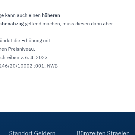
r
ige kann auch einen
höheren
gabenabzug
geltend machen, muss diesen dann aber
ündet die Erhöhung mit
en Preisniveau.
chreiben v. 6. 4. 2023
 2246/20/10002 :001; NWB
Standort Geldern
Bürozeiten Straelen