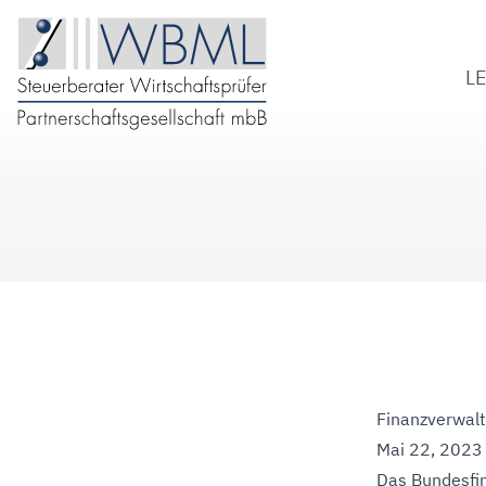
L
S
W
B
D
Finanzverwal
Mai 22, 2023
Das Bundesfi