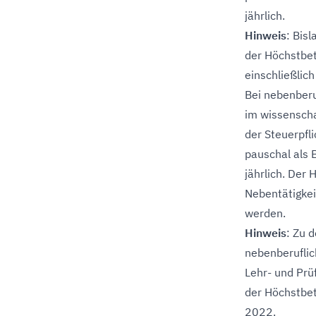
jährlich.
Hinweis
: Bisl
der Höchstbet
einschließlic
Bei nebenberuf
im wissenscha
der Steuerpfl
pauschal als
jährlich. Der
Nebentätigkei
werden.
Hinweis
: Zu 
nebenberuflic
Lehr- und Prüf
der Höchstbet
2022.