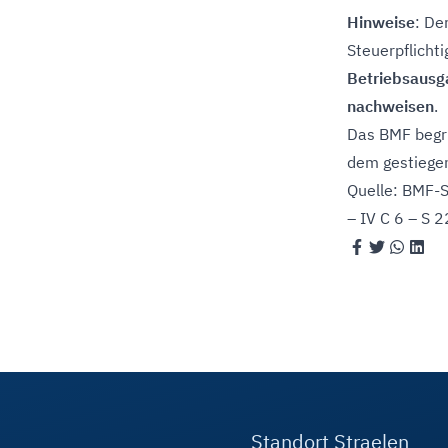
Hinweise
: De
Steuerpflicht
Betriebsaus
nachweisen
.
Das BMF begr
dem gestiegen
Quelle: BMF-S
– IV C 6 – S
Standort Straelen