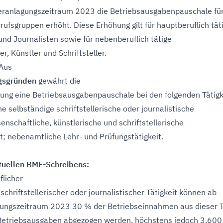
eranlagungszeitraum 2023 die Betriebsausgabenpauschale fü
ufsgruppen erhöht. Diese Erhöhung gilt für hauptberuflich tät
 und Journalisten sowie für nebenberuflich tätige
r, Künstler und Schriftsteller.
 Aus
gsgründen
gewährt die
ung eine Betriebsausgabenpauschale bei den folgenden Tätigk
e selbständige schriftstellerische oder journalistische
senschaftliche, künstlerische und schriftstellerische
t; nebenamtliche Lehr- und Prüfungstätigkeit.
ktuellen BMF-Schreibens:
flicher
schriftstellerischer oder journalistischer Tätigkeit können ab
ungszeitraum 2023 30 % der Betriebseinnahmen aus dieser T
 Betriebsausgaben abgezogen werden, höchstens jedoch 3.600