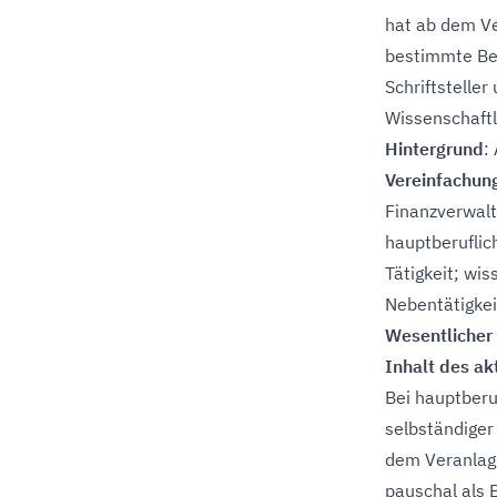
hat ab dem V
bestimmte Ber
Schriftsteller
Wissenschaftle
Hintergrund
:
Vereinfachun
Finanzverwalt
hauptberuflich
Tätigkeit; wis
Nebentätigkei
Wesentlicher
Inhalt des a
Bei hauptberu
selbständiger 
dem Veranlag
pauschal als