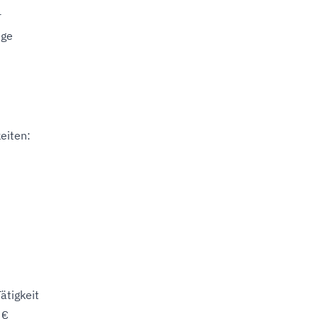
r
ige
eiten:
ätigkeit
 €