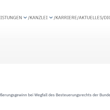
EISTUNGEN
/
KANZLEI
/
KARRIERE
/
AKTUELLES
/
DI
TEUERBERATUNG
PARTNER
IRTSCHAFTSPRÜFUNG
STANDORTE
ETRIEBSWIRTSCHAFTLICHE BERATUNG
KOOPERATIONEN
IGITALISIERUNG
ußerungsgewinn bei Wegfall des Besteuerungsrechts der Bund