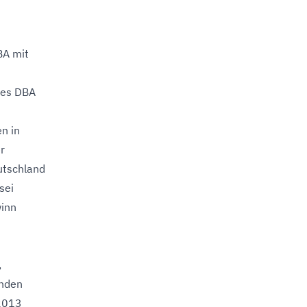
BA mit
ses DBA
n in
r
utschland
sei
winn
,
anden
.2013