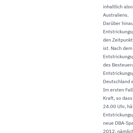
inhaltlich al
Australiens.
Darüber hinau
Entstrickungs
den Zeitpunkt
ist. Nach dem
Entstrickungs
des Besteueru
Entstrickungs
Deutschland e
Im ersten Fal
Kraft, so das
24.00 Uhr, hä
Entstrickungs
neue DBA-Span
2012, nämlic