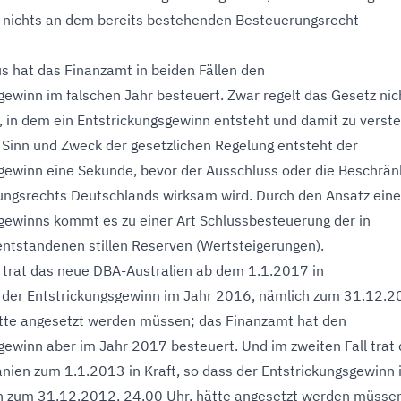
so nichts an dem bereits bestehenden Besteuerungsrecht
s hat das Finanzamt in beiden Fällen den
gewinn im falschen Jahr besteuert. Zwar regelt das Gesetz nic
, in dem ein Entstrickungsgewinn entsteht und damit zu verst
 Sinn und Zweck der gesetzlichen Regelung entsteht der
gewinn eine Sekunde, bevor der Ausschluss oder die Beschrä
ngsrechts Deutschlands wirksam wird. Durch den Ansatz ein
gewinns kommt es zu einer Art Schlussbesteuerung der in
ntstandenen stillen Reserven (Wertsteigerungen).
l trat das neue DBA-Australien ab dem 1.1.2017 in
s der Entstrickungsgewinn im Jahr 2016, nämlich zum 31.12.2
tte angesetzt werden müssen; das Finanzamt hat den
gewinn aber im Jahr 2017 besteuert. Und im zweiten Fall trat
ien zum 1.1.2013 in Kraft, so dass der Entstrickungsgewinn 
h zum 31.12.2012, 24.00 Uhr, hätte angesetzt werden müsse