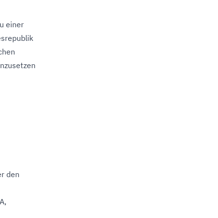
u einer
srepublik
schen
anzusetzen
er den
A,