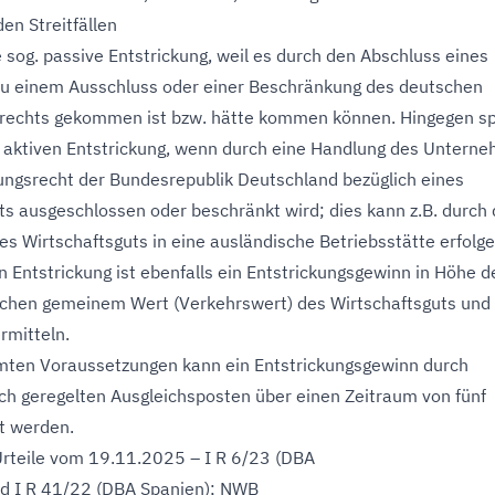
 den Streitfällen
e sog. passive Entstrickung, weil es durch den Abschluss eines
zu einem Ausschluss oder einer Beschränkung des deutschen
rechts gekommen ist bzw. hätte kommen können. Hingegen sp
. aktiven Entstrickung, wenn durch eine Handlung des Untern
ngsrecht der Bundesrepublik Deutschland bezüglich eines
ts ausgeschlossen oder beschränkt wird; dies kann z.B. durch 
es Wirtschaftsguts in eine ausländische Betriebsstätte erfolge
n Entstrickung ist ebenfalls ein Entstrickungsgewinn in Höhe d
schen gemeinem Wert (Verkehrswert) des Wirtschaftsguts und
rmitteln.
mten Voraussetzungen kann ein Entstrickungsgewinn durch
ich geregelten Ausgleichsposten über einen Zeitraum von fünf
lt werden.
Urteile vom 19.11.2025 – I R 6/23 (DBA
nd I R 41/22 (DBA Spanien); NWB