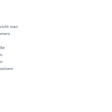
richt man
ehmers
die
n.
er
 seinem