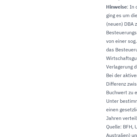
Hinweise
: In
ging es um di
(neuen) DBA 
Besteuerungs
von einer sog
das Besteueru
Wirtschaftsgu
Verlagerung d
Bei der aktive
Differenz zwi
Buchwert zu e
Unter bestim
einen gesetzl
Jahren vertei
Quelle: BFH, 
Australien) u