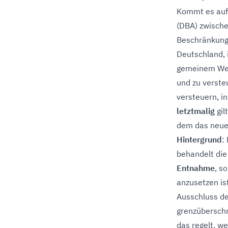
Kommt es auf
(DBA) zwische
Beschränkung
Deutschland, 
gemeinem Wer
und zu verste
versteuern, i
letztmalig
gil
dem das neue
Hintergrund
:
behandelt die
Entnahme
, s
anzusetzen is
Ausschluss de
grenzüberschr
das regelt, w