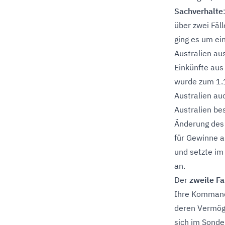
Sachverhalte
über zwei Fäl
ging es um ei
Australien au
Einkünfte aus
wurde zum 1.
Australien a
Australien be
Änderung des
für Gewinne a
und setzte im
an.
Der
zweite Fa
Ihre Kommandi
deren Vermöge
sich im Sond