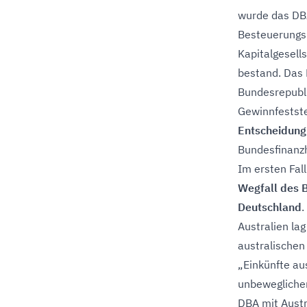
wurde das DBA
Besteuerungsr
Kapitalgesell
bestand. Das 
Bundesrepubli
Gewinnfestste
Entscheidung
Bundesfinanzh
Im ersten Fal
Wegfall des 
Deutschland
.
Australien la
australischen
„Einkünfte a
unbewegliche
DBA mit Austr