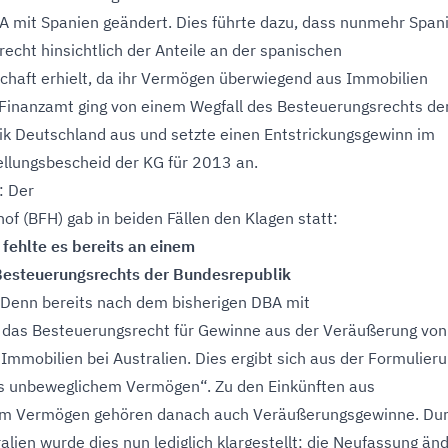
 mit Spanien geändert. Dies führte dazu, dass nunmehr Span
echt hinsichtlich der Anteile an der spanischen
schaft erhielt, da ihr Vermögen überwiegend aus Immobilien
Finanzamt ging von einem Wegfall des Besteuerungsrechts de
k Deutschland aus und setzte einen Entstrickungsgewinn im
llungsbescheid der KG für 2013 an.
: Der
of (BFH) gab in beiden Fällen den Klagen statt:
l
fehlte es bereits an einem
Besteuerungsrechts der Bundesrepublik
 Denn bereits nach dem bisherigen DBA mit
g das Besteuerungsrecht für Gewinne aus der Veräußerung von
 Immobilien bei Australien. Dies ergibt sich aus der Formulier
us unbeweglichem Vermögen“. Zu den Einkünften aus
m Vermögen gehören danach auch Veräußerungsgewinne. Dur
alien wurde dies nun lediglich klargestellt; die Neufassung än