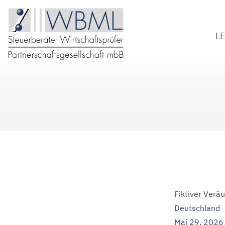
L
S
W
B
D
Fiktiver Verä
Deutschland
Mai 29, 2026