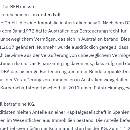
: Der BFH musste
le entscheiden. Im
ersten Fall
ne GmbH, die eine Immobilie in Australien besaß. Nach dem D
s dem Jahr 1972 hatte Australien das Besteuerungsrecht für
 unbeweglichem Vermögen, das sich in Australien befand. Die
1.2017 geändert. Nunmehr wurde ausdrücklich geregelt, dass
uch Gewinne aus der Veräußerung von unbeweglichem Vermöge
steuern kann. Das Finanzamt ging davon aus, dass aufgrund de
 DBA das bisherige Besteuerungsrecht der Bundesrepublik De
us der Veräußerung von Immobilien in Australien weggefallen 
 Körperschaftsteuerbescheid für 2017 einen Entstrickungsge
ll
betraf eine KG.
tisten hielten Anteile an einer Kapitalgesellschaft in Spanien
n im Wesentlichen aus Immobilien bestand. Die Anteile bef
erbetriebsvermögen der Kommanditisten bei der KG. Zum 1.1