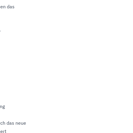
ien das
r
ung
ch das neue
dert