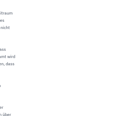
eitraum
 es
 nicht
dass
amt wird
en, dass
n
er
n über