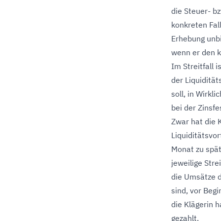
die Steuer- b
konkreten Fal
Erhebung unbi
wenn er den k
Im Streitfall 
der Liquiditä
soll, in Wirk
bei der Zinsf
Zwar hat die K
Liquiditätsvor
Monat zu spät
jeweilige Stre
die Umsätze 
sind, vor Beg
die Klägerin 
gezahlt.