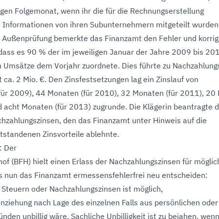
ligen Folgemonat, wenn ihr die für die Rechnungserstellung
n Informationen von ihren Subunternehmern mitgeteilt wurden
Außenprüfung bemerkte das Finanzamt den Fehler und korrigi
 dass es 90 % der im jeweiligen Januar der Jahre 2009 bis 20
 Umsätze dem Vorjahr zuordnete. Dies führte zu Nachzahlung
 ca. 2 Mio. €. Den Zinsfestsetzungen lag ein Zinslauf von
ür 2009), 44 Monaten (für 2010), 32 Monaten (für 2011), 20
d acht Monaten (für 2013) zugrunde. Die Klägerin beantragte 
chzahlungszinsen, den das Finanzamt unter Hinweis auf die
ntstandenen Zinsvorteile ablehnte.
: Der
of (BFH) hielt einen Erlass der Nachzahlungszinsen für möglic
 nun das Finanzamt ermessensfehlerfrei neu entscheiden:
n Steuern oder Nachzahlungszinsen ist möglich,
nziehung nach Lage des einzelnen Falls aus persönlichen oder
nden unbillig wäre. Sachliche Unbilligkeit ist zu bejahen, wen