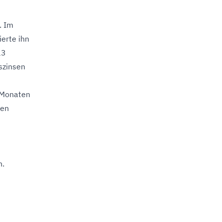
. Im
erte ihn
13
szinsen
 Monaten
den
h.
n