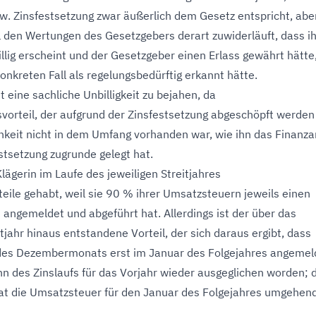
zw. Zinsfestsetzung zwar äußerlich dem Gesetz entspricht, abe
l den Wertungen des Gesetzgebers derart zuwiderläuft, dass i
llig erscheint und der Gesetzgeber einen Erlass gewährt hätte
onkreten Fall als regelungsbedürftig erkannt hätte.
ist eine sachliche Unbilligkeit zu bejahen, da
tsvorteil, der aufgrund der Zinsfestsetzung abgeschöpft werden
lichkeit nicht in dem Umfang vorhanden war, wie ihn das Finanz
estsetzung zugrunde gelegt hat.
lägerin im Laufe des jeweiligen Streitjahres
teile gehabt, weil sie 90 % ihrer Umsatzsteuern jeweils einen
 angemeldet und abgeführt hat. Allerdings ist der über das
itjahr hinaus entstandene Vorteil, der sich daraus ergibt, dass
des Dezembermonats erst im Januar des Folgejahres angemel
inn des Zinslaufs für das Vorjahr wieder ausgeglichen worden; 
hat die Umsatzsteuer für den Januar des Folgejahres umgehen