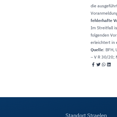
die ausgeführ
Voranmeldungs
fehlerhafte V
Im Streitfall 
folgenden Vor
erleichtert in
Quelle
: BFH, 
– V R 30/20;
Standort Straelen