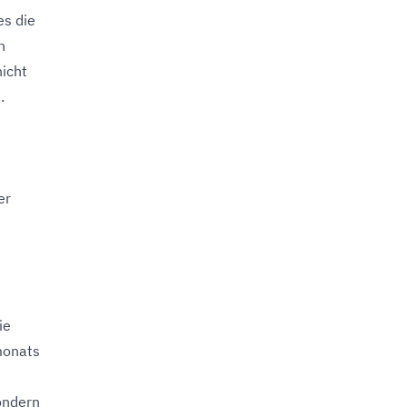
es die
n
icht
.
er
ie
monats
ondern