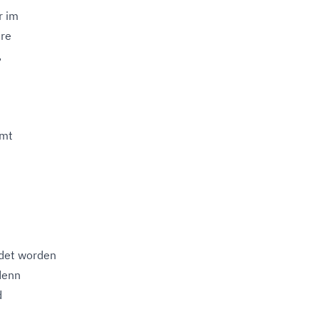
r im
hre
,
amt
det worden
denn
d