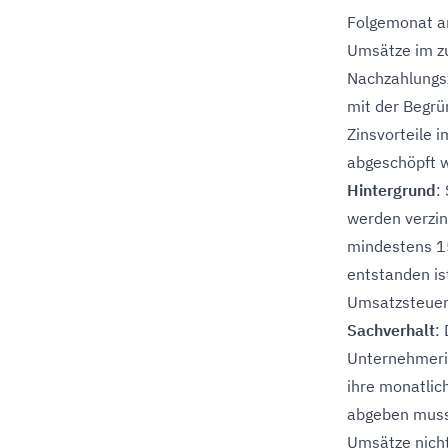
Folgemonat an
Umsätze im zu
Nachzahlungsz
mit der Begrü
Zinsvorteile 
abgeschöpft w
Hintergrund
:
werden verzin
mindestens 15
entstanden is
Umsatzsteuer
Sachverhalt
:
Unternehmerin
ihre monatli
abgeben musst
Umsätze nicht