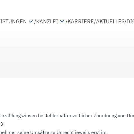
EISTUNGEN
/
KANZLEI
/
KARRIERE
/
AKTUELLES
/
DI
TEUERBERATUNG
PARTNER
IRTSCHAFTSPRÜFUNG
STANDORTE
ETRIEBSWIRTSCHAFTLICHE BERATUNG
KOOPERATIONEN
IGITALISIERUNG
chzahlungszinsen bei fehlerhafter zeitlicher Zuordnung von U
23
nehmer seine Umsätze zu Unrecht jeweils erst im