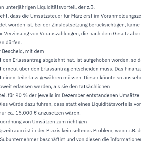
unterjährigen Liquiditätsvorteil, der z.B.
eht, dass die Umsatzsteuer für März erst im Voranmeldungsz
det worden ist, bei der Zinsfestsetzung berücksichtigen, käme
ur Verzinsung von Vorauszahlungen, die nach dem Gesetz aber
en dürfen.
r Bescheid, mit dem
 den Erlassantrag abgelehnt hat, ist aufgehoben worden, so 
 erneut über den Erlassantrag entscheiden muss. Das Finanz
 einen Teilerlass gewähren müssen. Dieser könnte so ausseh
soweit erlassen werden, als sie den tatsächlichen
rteil für 90 % der jeweils im Dezember entstandenen Umsätze
ies würde dazu führen, dass statt eines Liquiditätsvorteils vo
nur ca. 15.000 € anzusetzen wären.
 Zuordnung von Umsätzen zum richtigen
zeitraum ist in der Praxis kein seltenes Problem, wenn z.B. d
Subunternehmer beschäftigt und von diesen die Informatione