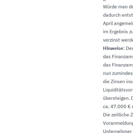
Würde man den 
dadurch entst
April angemel
im Ergebnis z
verzinst werd
Hinweise
: De
das Finanzamt
das Finanzamt
nun zumindest
die Zinsen in
Liquiditätsvo
übersteigen. D
ca. 47.000 € 
Die zeitliche
Voranmeldungs
Unternehmer 