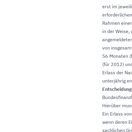
erst im jewei
erforderliche
Rahmen einer 
in der Weise,
angemeldeten
von insgesamt
56 Monaten (f
(für 2012) un
Erlass der Na
unterjährig e
Entscheidung
Bundesfinanzh
Hierüber muss
Ein Erlass vo
wenn deren Ei
sachlichen Grü