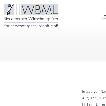
L
S
W
B
D
Erlass von Na
August 1, 20
Hat der Unter