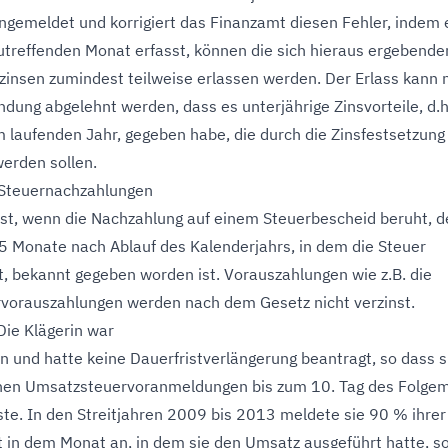
gemeldet und korrigiert das Finanzamt diesen Fehler, indem 
treffenden Monat erfasst, können die sich hieraus ergebende
insen zumindest teilweise erlassen werden. Der Erlass kann n
ndung abgelehnt werden, dass es unterjährige Zinsvorteile, d.h
im laufenden Jahr, gegeben habe, die durch die Zinsfestsetzung
erden sollen.
 Steuernachzahlungen
st, wenn die Nachzahlung auf einem Steuerbescheid beruht, d
 Monate nach Ablauf des Kalenderjahrs, in dem die Steuer
t, bekannt gegeben worden ist. Vorauszahlungen wie z.B. die
vorauszahlungen werden nach dem Gesetz nicht verzinst.
 Die Klägerin war
 und hatte keine Dauerfristverlängerung beantragt, so dass s
chen Umsatzsteuervoranmeldungen bis zum 10. Tag des Folge
e. In den Streitjahren 2009 bis 2013 meldete sie 90 % ihrer
 in dem Monat an, in dem sie den Umsatz ausgeführt hatte, s