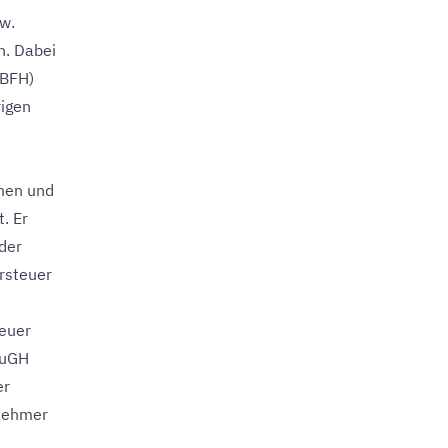
w.
n. Dabei
(BFH)
rigen
men und
. Er
der
rsteuer
s
euer
EuGH
er
rnehmer