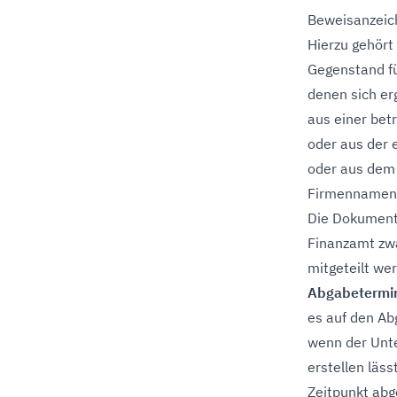
Beweisanzeich
Hierzu gehört
Gegenstand fü
denen sich er
aus einer bet
oder aus der 
oder aus dem
Firmennamen
Die Dokumen
Finanzamt zwa
mitgeteilt we
Abgabetermin
es auf den Ab
wenn der Unt
erstellen läs
Zeitpunkt ab