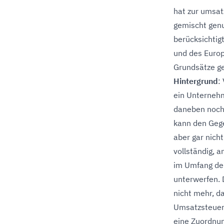
hat zur umsat
gemischt gen
berücksichtig
und des Europ
Grundsätze ge
Hintergrund
:
ein Unterneh
daneben noch 
kann den Gege
aber gar nic
vollständig, a
im Umfang de
unterwerfen. 
nicht mehr, d
Umsatzsteuer
eine Zuordnun