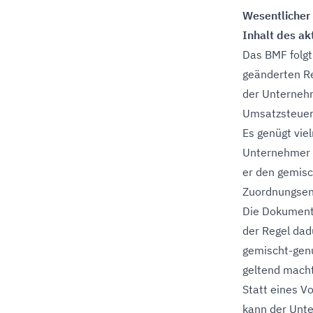
Wesentlicher
Inhalt des a
Das BMF folgt
geänderten Re
der Unterneh
Umsatzsteuere
Es genügt vie
Unternehmer e
er den gemis
Zuordnungsen
Die Dokumenta
der Regel dad
gemischt-gen
geltend macht
Statt eines V
kann der Unt