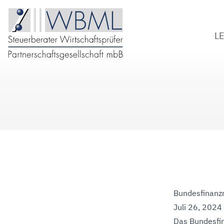
L
S
W
B
D
Bundesfinanz
Juli 26, 2024
Das Bundesfi