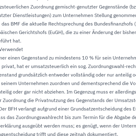
zsteuerlichen Zuordnung gemischt-genutzter Gegenstände (bz
utzter Dienstleistungen) zum Unternehmen Stellung genomme
t das BMF die aktuelle Rechtsprechung des Bundesfinanzhofs 
äischen Gerichtshofs (EuGH), die zu einer Änderung der bishe
führt hat.
 Verwendet
mer einen Gegenstand zu mindestens 10 % für sein Unterneh
privat, hat er umsatzsteuerlich ein sog. Zuordnungswahl-recht
nstand grundsätzlich entweder vollständig oder nur anteilig o
ht seinem Unternehmen zuordnen und dementsprechend die Vo
nteilig oder gar nicht abziehen. Im Gegenzug muss er allerding
r Zuordnung die Privatnutzung des Gegenstands der Umsatzst
Der BFH verlangt aufgrund einer Grundsatzentscheidung des 
ass das Zuordnungswahlrecht bis zum Termin für die Abgabe d
erklärung ausgeübt werden muss; es genügt, wenn der Unte
gsentscheidung trifft und diese zeitnah dokumentiert.