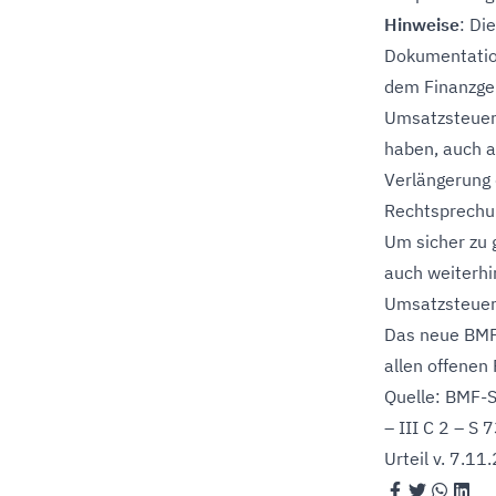
Hinweise
: Die
Dokumentation
dem Finanzger
Umsatzsteuere
haben, auch a
Verlängerung 
Rechtsprechung
Um sicher zu 
auch weiterhi
Umsatzsteuer
Das neue BMF-
allen offenen 
Quelle: BMF-
– III C 2 – S
Urteil v. 7.1