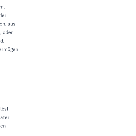
en.
der
en, aus
, oder
d,
vermögen
lbst
ater
ren