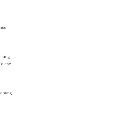
dass
mfang
 diese
rdnung