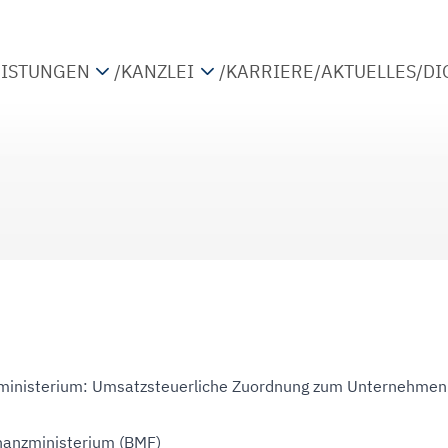
EISTUNGEN
/
KANZLEI
/
KARRIERE
/
AKTUELLES
/
DI
TEUERBERATUNG
PARTNER
IRTSCHAFTSPRÜFUNG
STANDORTE
ETRIEBSWIRTSCHAFTLICHE BERATUNG
KOOPERATIONEN
IGITALISIERUNG
ministerium: Umsatzsteuerliche Zuordnung zum Unternehmen
nanzministerium (BMF)