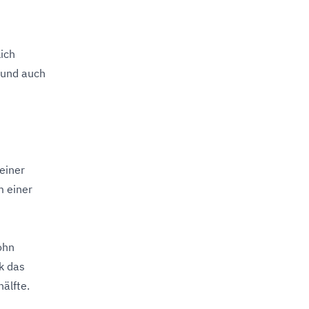
lich
 und auch
einer
m einer
ohn
k das
älfte.