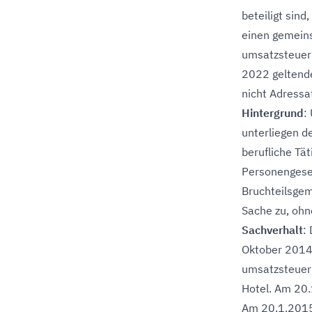
beteiligt sind
einen gemeins
umsatzsteuerl
2022 geltend
nicht Adressa
Hintergrund
:
unterliegen d
berufliche Tä
Personengesel
Bruchteilsgem
Sache zu, ohn
Sachverhalt
:
Oktober 2014 
umsatzsteuerp
Hotel. Am 20.
Am 20.1.2015 