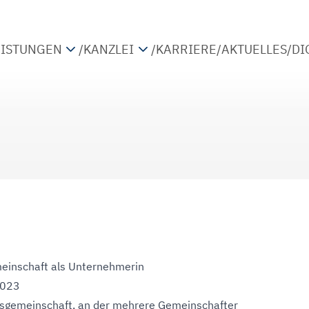
EISTUNGEN
/
KANZLEI
/
KARRIERE
/
AKTUELLES
/
DI
TEUERBERATUNG
PARTNER
IRTSCHAFTSPRÜFUNG
STANDORTE
ETRIEBSWIRTSCHAFTLICHE BERATUNG
KOOPERATIONEN
IGITALISIERUNG
einschaft als Unternehmerin
2023
lsgemeinschaft, an der mehrere Gemeinschafter