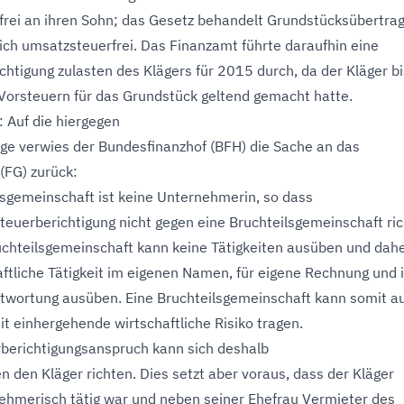
rei an ihren Sohn; das Gesetz behandelt Grundstücksübertra
lich umsatzsteuerfrei. Das Finanzamt führte daraufhin eine
chtigung zulasten des Klägers für 2015 durch, da der Kläger bi
orsteuern für das Grundstück geltend gemacht hatte.
: Auf die hiergegen
age verwies der Bundesfinanzhof (BFH) die Sache an das
(FG) zurück:
lsgemeinschaft ist keine Unternehmerin, so dass
steuerberichtigung nicht gegen eine Bruchteilsgemeinschaft ri
uchteilsgemeinschaft kann keine Tätigkeiten ausüben und dah
aftliche Tätigkeit im eigenen Namen, für eigene Rechnung und 
twortung ausüben. Eine Bruchteilsgemeinschaft kann somit a
it einhergehende wirtschaftliche Risiko tragen.
berichtigungsanspruch kann sich deshalb
en den Kläger richten. Dies setzt aber voraus, dass der Kläger
ehmerisch tätig war und neben seiner Ehefrau Vermieter des