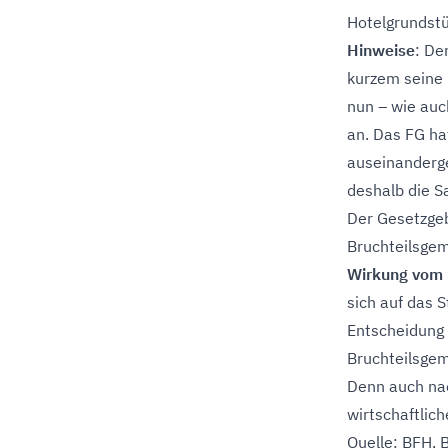
Hotelgrundstü
Hinweise
: De
kurzem seine 
nun – wie auc
an. Das FG ha
auseinanderge
deshalb die S
Der Gesetzgeb
Bruchteilsgem
Wirkung vom 
sich auf das S
Entscheidung 
Bruchteilsge
Denn auch nac
wirtschaftlic
Quelle: BFH, 