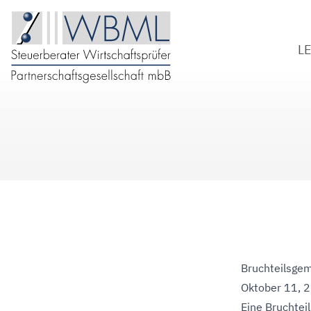
L
S
W
B
D
Bruchteilsgem
Oktober 11, 
Eine Bruchtei