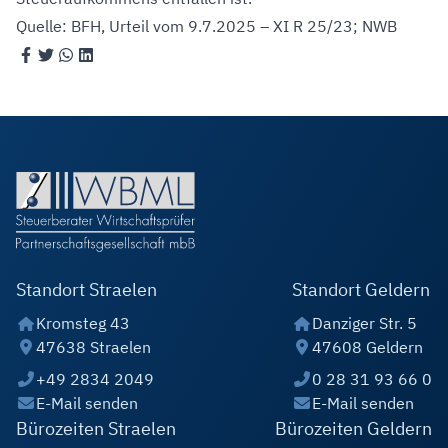
Quelle: BFH, Urteil vom 9.7.2025 – XI R 25/23; NWB
Standort Straelen
Standort Geldern
Kromsteg 43
Danziger Str. 5
47638 Straelen
47608 Geldern
+49 2834 2049
0 28 31 93 66 0
E-Mail senden
E-Mail senden
Bürozeiten Straelen
Bürozeiten Geldern