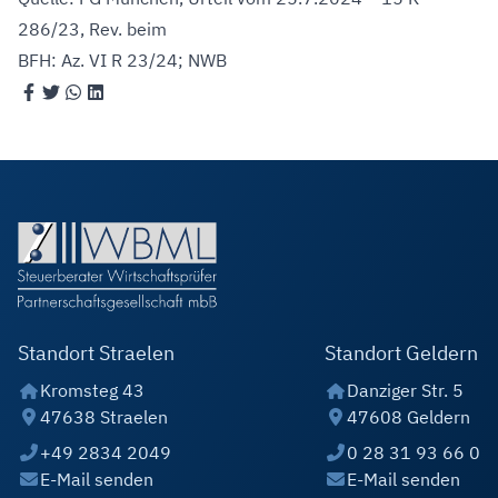
286/23, Rev. beim
BFH: Az. VI R 23/24; NWB
Standort Straelen
Standort Geldern
Kromsteg 43
Danziger Str. 5
47638 Straelen
47608 Geldern
+49 2834 2049
0 28 31 93 66 0
E-Mail senden
E-Mail senden