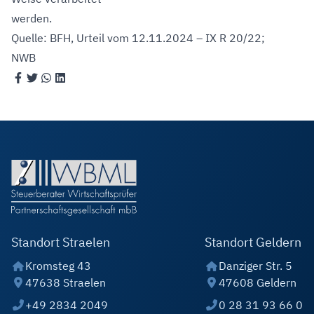
werden.
Quelle: BFH, Urteil vom 12.11.2024 – IX R 20/22;
NWB
Standort Straelen
Standort Geldern
Kromsteg 43
Danziger Str. 5
47638 Straelen
47608 Geldern
+49 2834 2049
0 28 31 93 66 0