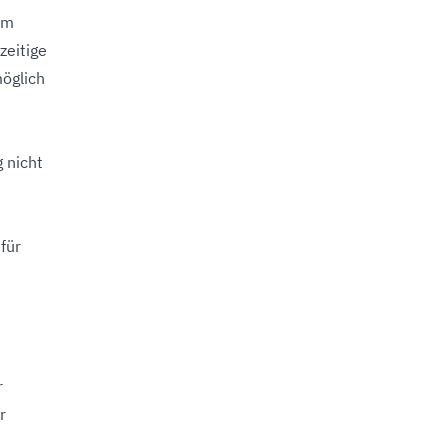
em
zeitige
öglich
 nicht
für
t
r
r