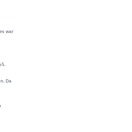
res war
65.
en. Da
u