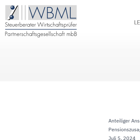
L
S
W
B
D
Anteiliger Ans
Pensionszusa
Juli 5, 2024