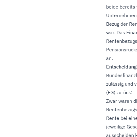
beide bereits
Unternehmen e
Bezug der Ren
war. Das Fina
Rentenbezugs 
Pensionsrücks
an.
Entscheidung
Bundesfinanzh
zulässig und 
(FG) zurück:
Zwar waren di
Rentenbezugs n
Rente bei ein
jeweilige Ges
ausscheiden k