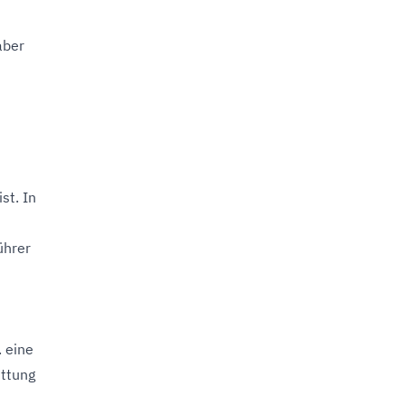
aber
st. In
ührer
 eine
üttung