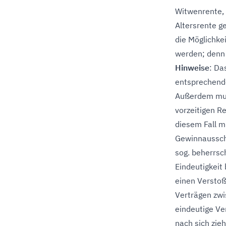
Witwenrente, f
Altersrente g
die Möglichkei
werden; denn 
Hinweise
: Da
entsprechend
Außerdem muss
vorzeitigen R
diesem Fall m
Gewinnausschü
sog. beherrsc
Eindeutigkeit
einen Verstoß
Verträgen zwi
eindeutige Ve
nach sich zie