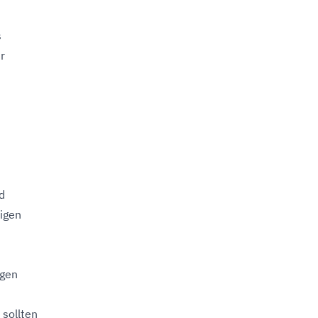
s
r
d
tigen
agen
sollten