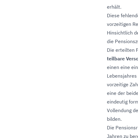
erhält.
Diese fehlend
vorzeitigen R
Hinsichtlich 
die Pensionsz
Die erteilten
teilbare Ver
einen eine ei
Lebensjahres 
vorzeitige Za
eine der bei
eindeutig form
Vollendung de
bilden.
Die Pensionsr
Jahren zu bere