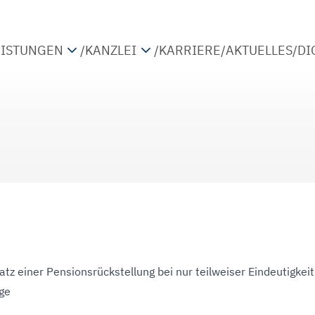
EISTUNGEN
/
KANZLEI
/
KARRIERE
/
AKTUELLES
/
DI
TEUERBERATUNG
PARTNER
IRTSCHAFTSPRÜFUNG
STANDORTE
ETRIEBSWIRTSCHAFTLICHE BERATUNG
KOOPERATIONEN
IGITALISIERUNG
atz einer Pensionsrückstellung bei nur teilweiser Eindeutigkeit
ge