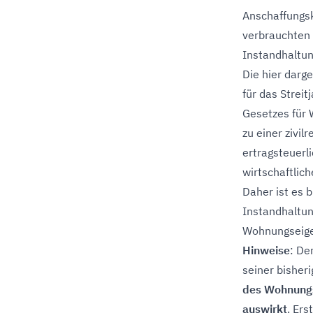
Anschaffungsk
verbrauchten 
Instandhaltun
Die hier darge
für das Strei
Gesetzes für
zu einer zivil
ertragsteuerl
wirtschaftlich
Daher ist es b
Instandhaltu
Wohnungseige
Hinweise
: De
seiner bisher
des Wohnungs
auswirkt
. Er