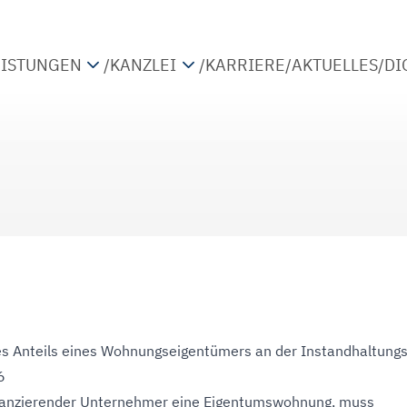
EISTUNGEN
/
KANZLEI
/
KARRIERE
/
AKTUELLES
/
DI
TEUERBERATUNG
PARTNER
IRTSCHAFTSPRÜFUNG
STANDORTE
ETRIEBSWIRTSCHAFTLICHE BERATUNG
KOOPERATIONEN
IGITALISIERUNG
es Anteils eines Wohnungseigentümers an der Instandhaltung
6
bilanzierender Unternehmer eine Eigentumswohnung, muss