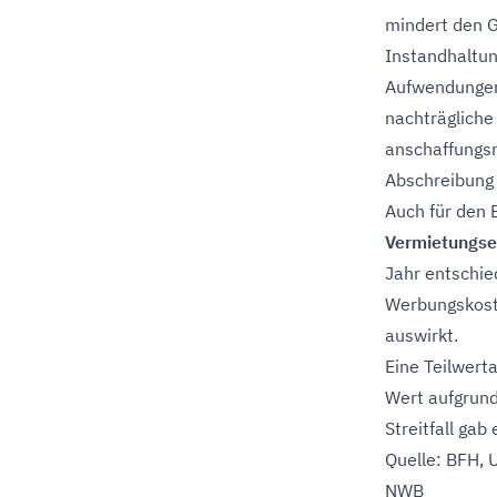
mindert den G
Instandhaltu
Aufwendungen 
nachträgliche
anschaffungsn
Abschreibung
Auch für den 
Vermietungse
Jahr entschie
Werbungskoste
auswirkt.
Eine Teilwert
Wert aufgrund
Streitfall gab
Quelle: BFH, 
NWB