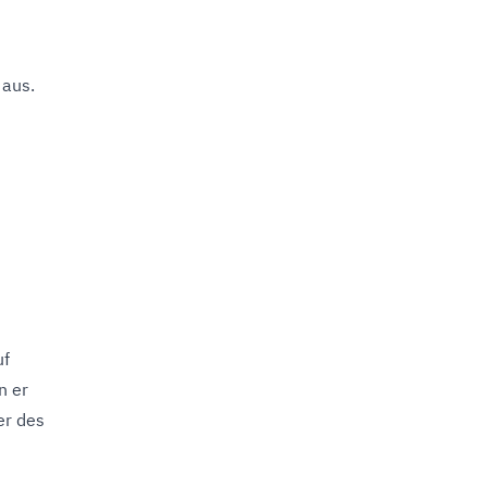
 aus.
uf
n er
er des