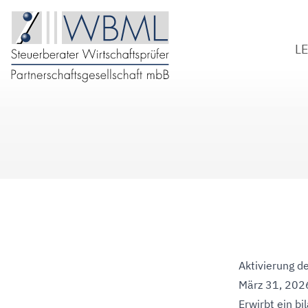
L
S
W
B
D
Aktivierung d
März 31, 202
Erwirbt ein 