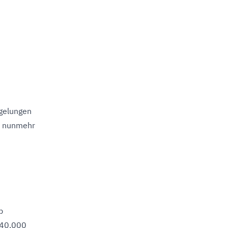
egelungen
e nunmehr
b
 40.000