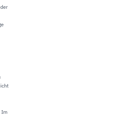
 der
ge
u
icht
. Im