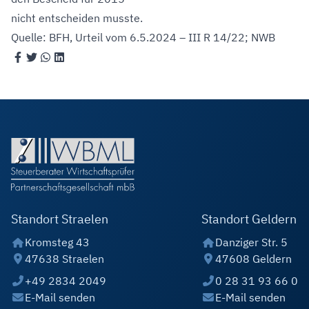
nicht entscheiden musste.
Quelle: BFH, Urteil vom 6.5.2024 – III R 14/22; NWB
Standort Straelen
Standort Geldern
Kromsteg 43
Danziger Str. 5
47638 Straelen
47608 Geldern
+49 2834 2049
0 28 31 93 66 0
E-Mail senden
E-Mail senden