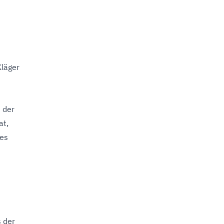
Kläger
 der
at,
des
s der