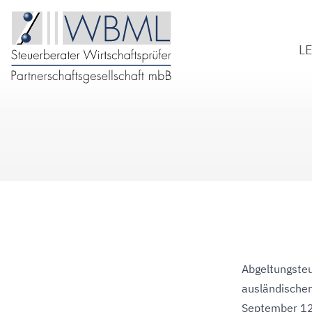
L
S
W
B
D
Abgeltungsteu
ausländischen
September 1