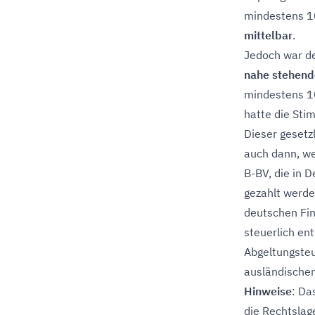
mindestens 10
mittelbar
.
Jedoch war de
nahe stehend
mindestens 10
hatte die Sti
Dieser gesetz
auch dann, we
B-BV, die in 
gezahlt werde
deutschen Fin
steuerlich en
Abgeltungsteu
ausländischen
Hinweise
: Das
die Rechtslag