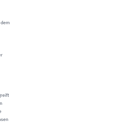
t dem
er
reift
an
e
nsen