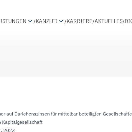
EISTUNGEN
/
KANZLEI
/
KARRIERE
/
AKTUELLES
/
DI
TEUERBERATUNG
PARTNER
IRTSCHAFTSPRÜFUNG
STANDORTE
ETRIEBSWIRTSCHAFTLICHE BERATUNG
KOOPERATIONEN
IGITALISIERUNG
er auf Darlehenszinsen für mittelbar beteiligten Gesellschafte
 Kapitalgesellschaft
2, 2023