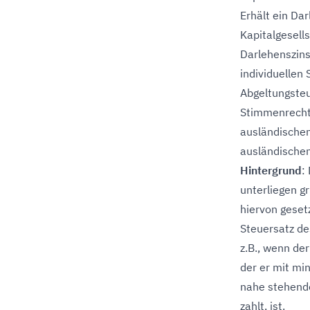
Erhält ein Da
Kapitalgesells
Darlehenszins
individuellen
Abgeltungsteu
Stimmenrechts
ausländischen
ausländischen 
Hintergrund
:
unterliegen g
hiervon geset
Steuersatz de
z.B., wenn de
der er mit mi
nahe stehende
zahlt, ist.