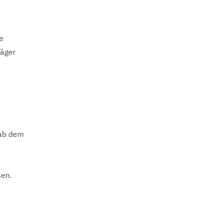
e
läger
gab dem
sen.