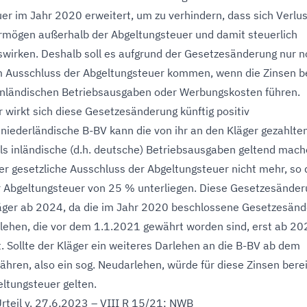
er im Jahr 2020 erweitert, um zu verhindern, dass sich Verlu
rmögen außerhalb der Abgeltungsteuer und damit steuerlich
uswirken. Deshalb soll es aufgrund der Gesetzesänderung nur 
m Ausschluss der Abgeltungsteuer kommen, wenn die Zinsen 
inländischen Betriebsausgaben oder Werbungskosten führen.
r wirkt sich diese Gesetzesänderung künftig positiv
 niederländische B-BV kann die von ihr an den Kläger gezahlte
als inländische (d.h. deutsche) Betriebsausgaben geltend mach
der gesetzliche Ausschluss der Abgeltungsteuer nicht mehr, so
r Abgeltungsteuer von 25 % unterliegen. Diese Gesetzesände
Kläger ab 2024, da die im Jahr 2020 beschlossene Gesetzesän
arlehen, die vor dem 1.1.2021 gewährt worden sind, erst ab 2
. Sollte der Kläger ein weiteres Darlehen an die B-BV ab dem
hren, also ein sog. Neudarlehen, würde für diese Zinsen berei
ltungsteuer gelten.
Urteil v. 27.6.2023 – VIII R 15/21; NWB