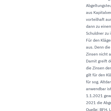
Abgeltungsteu
aus Kapitalve
vorteilhaft a
dann zu eine
Schuldner zu 
Für den Kläge
aus. Denn die
Zinsen nicht 
Damit greift 
die Zinsen de
gilt für den 
für sog. Altd
anwendbar ist
1.1.2021 gewä
2021 die Abge
Quelle: BFH, 