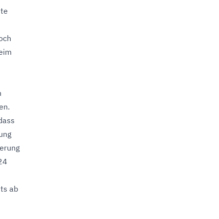
ste
noch
beim
n
en.
 dass
rung
derung
024
ts ab