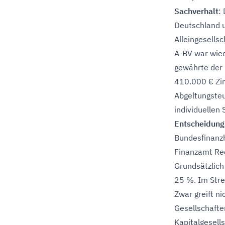
Sachverhalt
:
Deutschland u
Alleingesellsc
A-BV war wied
gewährte der 
410.000 € Zin
Abgeltungsteu
individuellen 
Entscheidung
Bundesfinanzh
Finanzamt Re
Grundsätzlich
25 %. Im Stre
Zwar greift ni
Gesellschafte
Kapitalgesells